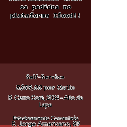
os pedidos no
plataforma Ifood!!
Self-Service
R$59,00
por Quilo
R. Cerro Corá, 2034 - Alto da
Lapa
Estacionamento Conveniado
R. Jorge Americano, 89