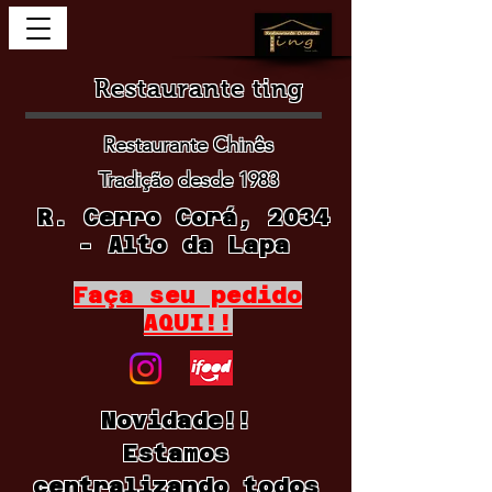
Restaurante ting
Restaurante Chinês
Tradição desde 1983
R. Cerro Corá, 2034
- Alto da Lapa
Faça seu pedido
AQUI!!
Novidade!!
Estamos
centralizando todos