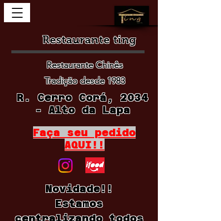
Restaurante ting
Restaurante Chinês
Tradição desde 1983
R. Cerro Corá, 2034
- Alto da Lapa
Faça seu pedido
AQUI!!
Novidade!!
Estamos
centralizando todos