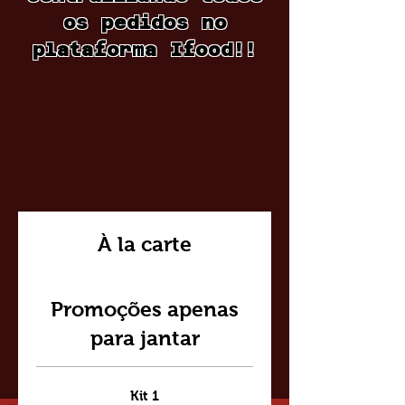
os pedidos no
plataforma Ifood!!
À la carte
Promoções apenas
para jantar
Kit 1